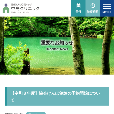
受付
診療時間
重要なお知らせ
Important News
【令和８年度】協会けんぽ健診の予約開始につい
て