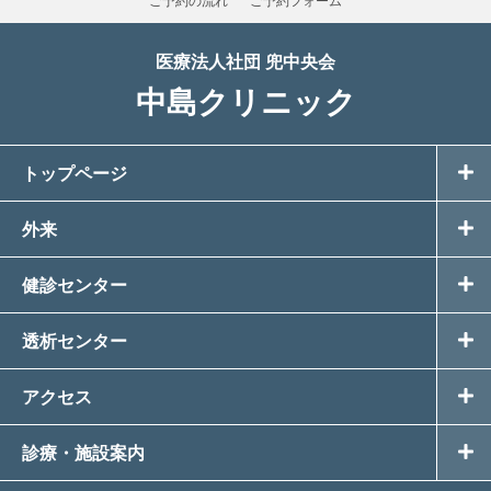
ご予約の流れ
ご予約フォーム
②医療保険事務のうち
イ．審査支払機関へのレセプト（診療に係わる請求
医療法人社団 兜中央会
明細書）の提出
中島クリニック
ロ．審査支払機関又は保険者からの照会への回答
③健康保険組合・事業者等から委託を受けて健康診断
トップページ
（定期健康診断、生活習慣病健康診断、人間ドック、2
次検査等）を行った場合における、事業者へのその結
果通知
外来
④医師賠償責任保険などに係わる、医療に関する専門
健診センター
の団体、保険会社等への相談又は届出等
透析センター
②上記以外の利用目的
アクセス
Ⅰ．当院の内部での利用目的
診療・施設案内
当院での管理運営業務のうち