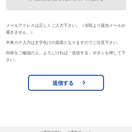
イ．外来の管理
ロ．透析室の管理
ハ．健診センターの管理
メールアドレスは正しくご入力下さい。（当院より返信メールが
ニ．会計・経理
届きません。）
ホ．医療事故、労働災害等の報告
半角カナ入力は文字化けの原因となりますのでご注意下さい。
ヘ．当該患者様の医療サービスの向上
内容をご確認の上、よろしければ「送信する」ボタンを押して下
さい。
Ⅱ．他の事業者等への情報提供を伴う事例
①当院が患者様等に提供する医療サービスのうち
イ．他の病院、診療所、助産所、薬局、訪問看護ス
テーション、介護サービス事業者との連携
ロ．他の医療機関等からの照会への回答
ハ．患者様の診療等に当たり、外部の医師等の意
見・助言を求める場合
ニ．検体検査業務の委託その他の業務委託
ホ．家族等（本人の同意を要す）への病状説明