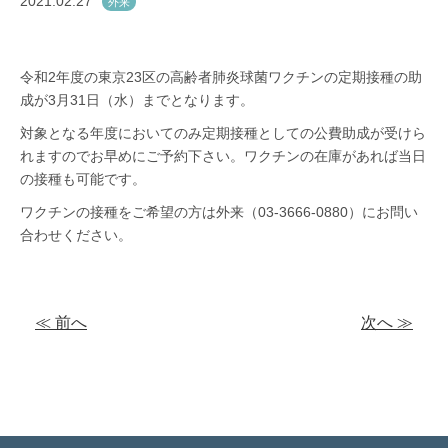
2021.02.27
外来
令和
2
年度の東京
23
区の高齢者肺炎球菌ワクチンの定期接種の助
成が
3
月
31
日（水）までとなります。
対象となる年度においてのみ定期接種としての公費助成が受けら
れますのでお早めにご予約下さい。ワクチンの在庫があれば当日
の接種も可能です。
ワクチンの接種をご希望の方は外来（
03-3666-0880
）にお問い
合わせください。
≪ 前へ
次へ ≫