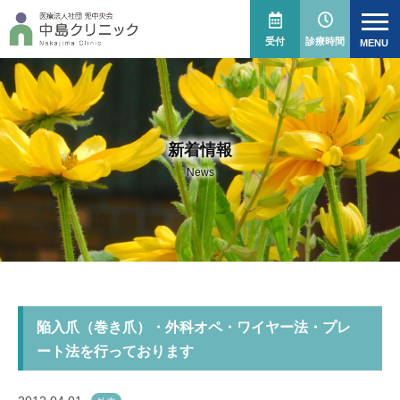
受付
診療時間
新着情報
News
陥入爪（巻き爪）・外科オペ・ワイヤー法・プレ
ート法を行っております