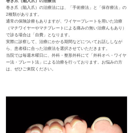
巻き爪（陥入爪）の治療法
巻き爪（陥入爪）の治療法には、「手術療法」と「保存療法」の
2種類があります。
通常の保険診療もありますが、ワイヤープレートを用いた治療
（マチワイヤーやマチプレートによる痛みの無い治療んもあり）
で診る場合は「自費」となります。
実際に診察して、治療にかかる期間などについてお話ししなが
ら、患者様に合った治療法を選択させていただきます。
当院では毎週木曜日に、外科・整形外科にて「外科オペ・ワイヤ
ー法・プレート法」による治療を行っております。お悩みの方
は、ぜひご来院ください。